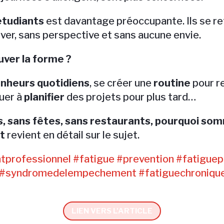
étudiants
est davantage préoccupante. Ils se re
ver, sans perspective et sans aucune envie.
uver la forme ?
nheurs quotidiens
, se créer une
routine
pour r
nuer à
planifier
des projets pour plus tard…
s, sans fêtes, sans restaurants, pourquoi so
t
revient en détail sur le sujet.
tprofessionnel
#fatigue #prevention #fatigue
 #syndromedelempechement #fatiguechroniqu
LIEN VERS L'ARTICLE