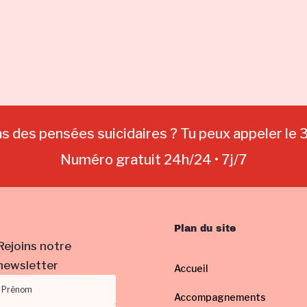
as des pensées suicidaires ? Tu peux appeler le 
Numéro gratuit 24h/24 • 7j/7
Plan du site
Rejoins notre
newsletter
Accueil
Accompagnements