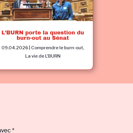
L’BURN porte la question du
burn-out au Sénat
09.04.2026
|
Comprendre le burn-out
,
La vie de L'BURN
 avec
*