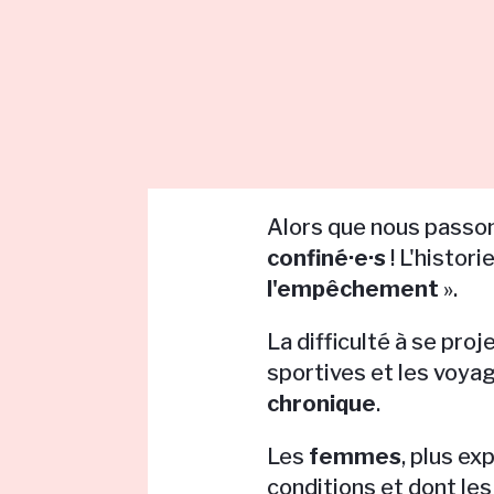
Alors que nous passo
confiné
·e·
s
! L'histor
l'empêchement
».
La difficulté à se proj
sportives et les voya
chronique
.
Les
femmes
, plus ex
conditions et dont les