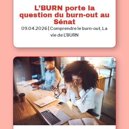
L’BURN porte la
question du burn-out au
Sénat
09.04.2026
|
Comprendre le burn-out
,
La
vie de L'BURN