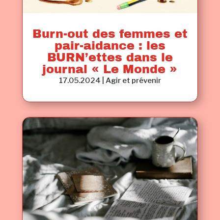
Burn-out des femmes et
pair-aidance : les
BURN’ettes dans le
journal « Le Monde »
17.05.2024
|
Agir et prévenir