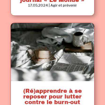
journal « Le Monde »
17.05.2024
|
Agir et prévenir
(Ré)apprendre à se
reposer pour lutter
contre le burn-out