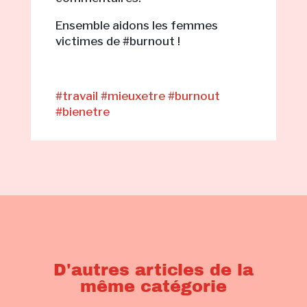
Ensemble aidons les femmes
victimes de #burnout !
#travail
#mieuxetre #burnout
#bienetre
D'autres articles de la
même catégorie