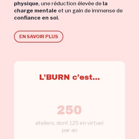
physique
, une réduction élevée de
la
charge mentale
et un gain de immense de
confiance en soi
.
EN SAVOIR PLUS
L’BURN c’est…
250
ateliers, dont 125 en virtuel
par an